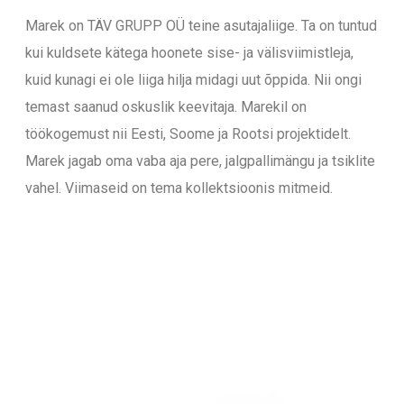
Marek on TÄV GRUPP OÜ teine asutajaliige. Ta on tuntud
kui kuldsete kätega hoonete sise- ja välisviimistleja,
kuid kunagi ei ole liiga hilja midagi uut õppida. Nii ongi
temast saanud oskuslik keevitaja. Marekil on
töökogemust nii Eesti, Soome ja Rootsi projektidelt.
Marek jagab oma vaba aja pere, jalgpallimängu ja tsiklite
vahel. Viimaseid on tema kollektsioonis mitmeid.