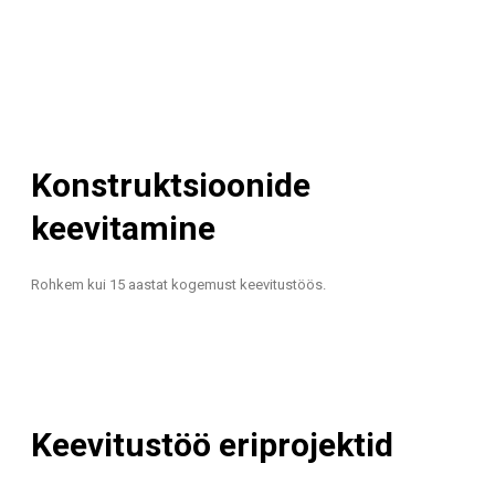
Konstruktsioonide
keevitamine
Rohkem kui 15 aastat kogemust keevitustöös.
Keevitustöö eriprojektid