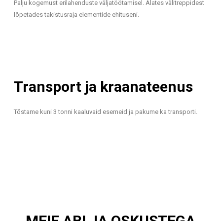
Palju kogemust erilahenduste väljatöötamisel. Alates välitreppidest
lõpetades takistusraja elementide ehituseni.
Transport ja kraanateenus
Tõstame kuni 3 tonni kaaluvaid esemeid ja pakume ka transporti.
MEIE ABI JA OSKUSTEGA