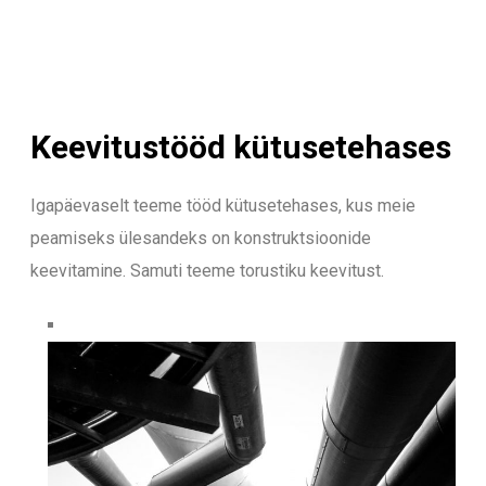
Keevitustööd kütusetehases
Igapäevaselt teeme tööd kütusetehases, kus meie
peamiseks ülesandeks on konstruktsioonide
keevitamine. Samuti teeme torustiku keevitust.